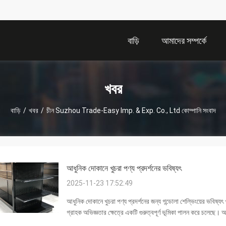
বাড়ি
আমাদের সম্পর্কে
খবর
বাড়ি
/
খবর
/
চীন Suzhou Trade-Easy Imp. & Exp. Co., Ltd কোম্পানি সংবাদ
আধুনিক দোকানে খুচরা পণ্য প্রদর্শনের ভবিষ্যৎ
2025-11-23 17:52:49
আধুনিক দোকানে খুচরা পণ্য প্রদর্শনের জন্য গন্ডোলা শেল্ভিংয়ের ভবিষ্যৎ 
গ্রাহক অভিজ্ঞতার ক্ষেত্রে একটি গুরুত্বপূর্ণ ভূমিকা পালন করে চলেছে। আধ
অভিযোজনযোগ্যতা এব...