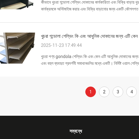
কীভাবে খুচরা গন্ডোলা শেল্ভিং দোকানের কার্যকারিতা এবং বিক্রি বাড়ায় খু
কার্যক্রমকে অপ্টিমাইজ করার এবং বিক্রি বাড়ানোর জন্য একটি কৌশলগত হাত
...
খুচরা গন্ডোলা শেল্ভিং কি এবং আধুনিক দোকানের জন্য এটি কেন 
2025-11-23 17:49:44
খুচরা পণ্য gondola শেল্ভিং কি এবং কেন এটি আধুনিক দোকানের জন্য অ
এবং বহুল ব্যবহৃত প্রদর্শনী সমাধানগুলির মধ্যে একটি। নির্দিষ্ট ওয়াল শেল্
বিক্রেতাদের ...
1
2
3
4
সম্বন্ধে