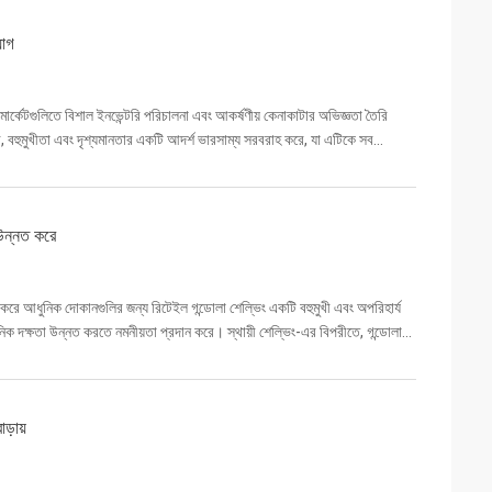
়োগ
পারমার্কেটগুলিতে বিশাল ইনভেন্টরি পরিচালনা এবং আকর্ষণীয় কেনাকাটার অভিজ্ঞতা তৈরি
ত্ব, বহুমুখীতা এবং দৃশ্যমানতার একটি আদর্শ ভারসাম্য সরবরাহ করে, যা এটিকে সব
 উন্নত করে
করে আধুনিক দোকানগুলির জন্য রিটেইল গন্ডোলা শেল্ভিং একটি বহুমুখী এবং অপরিহার্য
িক দক্ষতা উন্নত করতে নমনীয়তা প্রদান করে। স্থায়ী শেল্ভিং-এর বিপরীতে, গন্ডোলা
ড়ায়